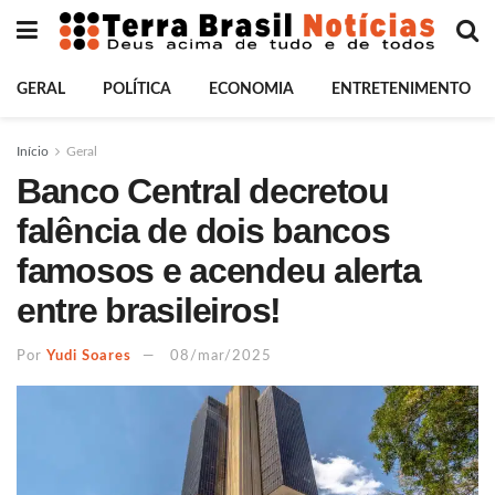
GERAL
POLÍTICA
ECONOMIA
ENTRETENIMENTO
Início
Geral
Banco Central decretou
falência de dois bancos
famosos e acendeu alerta
entre brasileiros!
Por
Yudi Soares
08/mar/2025