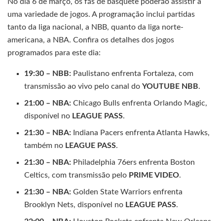
No dia 6 de março, os fãs de basquete poderão assistir a
uma variedade de jogos. A programação inclui partidas
tanto da liga nacional, a NBB, quanto da liga norte-
americana, a NBA. Confira os detalhes dos jogos
programados para este dia:
19:30 – NBB:
Paulistano enfrenta Fortaleza, com
transmissão ao vivo pelo canal do
YOUTUBE NBB
.
21:00 – NBA:
Chicago Bulls enfrenta Orlando Magic,
disponível no
LEAGUE PASS
.
21:30 – NBA:
Indiana Pacers enfrenta Atlanta Hawks,
também no
LEAGUE PASS
.
21:30 – NBA:
Philadelphia 76ers enfrenta Boston
Celtics, com transmissão pelo
PRIME VIDEO
.
21:30 – NBA:
Golden State Warriors enfrenta
Brooklyn Nets, disponível no
LEAGUE PASS
.