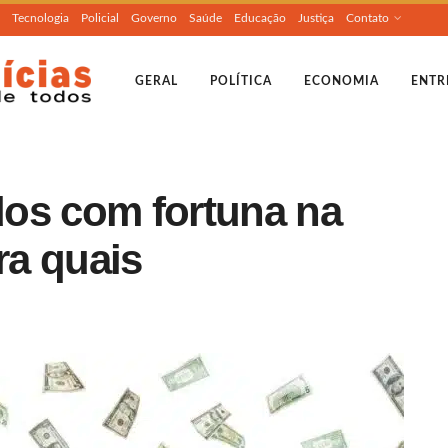
Tecnologia
Policial
Governo
Saúde
Educação
Justiça
Contato
GERAL
POLÍTICA
ECONOMIA
ENTR
os com fortuna na
ra quais