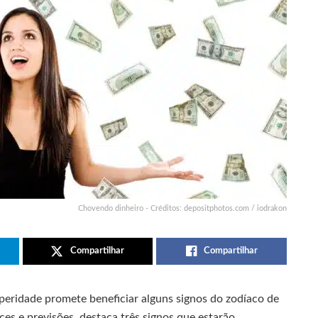
Chovendo dinheiro - Créditos: depositphotos.com / iodrakon
Compartilhar
Compartilhar
speridade promete beneficiar alguns signos do zodíaco de
ces e previsões, destaca três signos que estarão