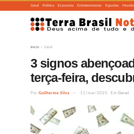
Geral
Política
Economia
Entretenimento
Esportes
Mundo
Início
Geral
3 signos abençoad
terça-feira, descub
Por
Guilherme Silva
11/mar/2025
Em
Geral