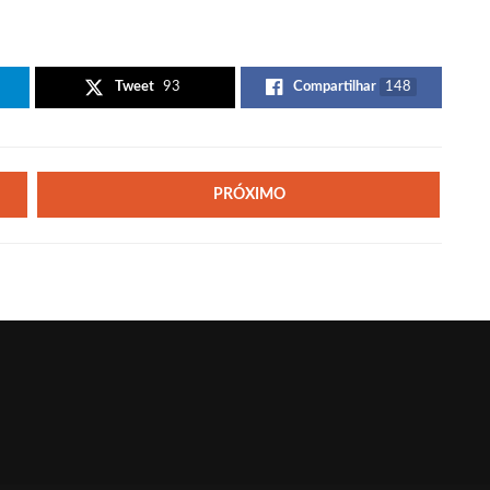
Tweet
93
Compartilhar
148
PRÓXIMO