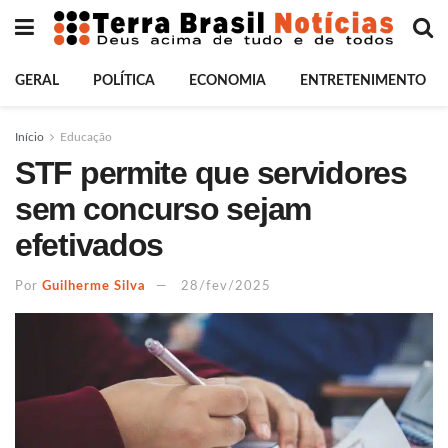
GERAL
POLÍTICA
ECONOMIA
ENTRETENIMENTO
Início
Educação
STF permite que servidores
sem concurso sejam
efetivados
Por
Guilherme Silva
28/fev/2025