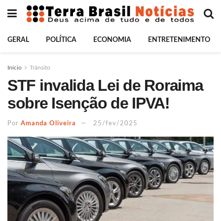
GERAL
POLÍTICA
ECONOMIA
ENTRETENIMENTO
Início
Trânsito
STF invalida Lei de Roraima
sobre Isenção de IPVA!
Por
Amanda Oliveira
25/fev/2025