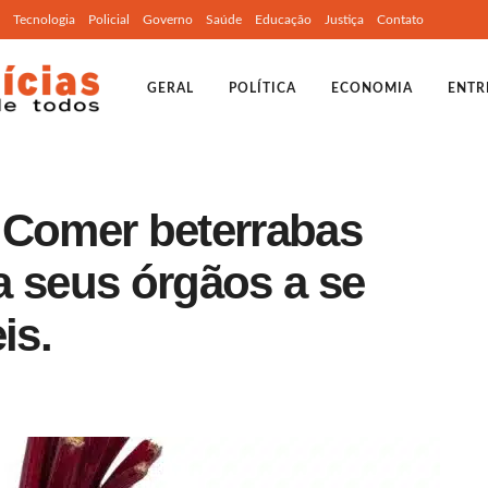
Tecnologia
Policial
Governo
Saúde
Educação
Justiça
Contato
GERAL
POLÍTICA
ECONOMIA
ENTR
 Comer beterrabas
a seus órgãos a se
is.