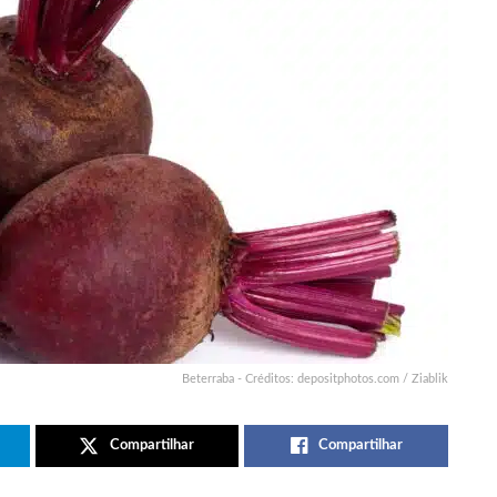
Beterraba - Créditos: depositphotos.com / Ziablik
Compartilhar
Compartilhar