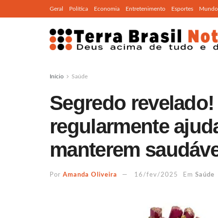
Geral
Política
Economia
Entretenimento
Esportes
Mundo
Início
Saúde
Segredo revelado!
regularmente ajud
manterem saudáve
Por
Amanda Oliveira
16/fev/2025
Em
Saúde