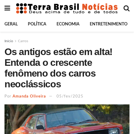
GERAL
POLÍTICA
ECONOMIA
ENTRETENIMENTO
Início
Carros
Os antigos estão em alta!
Entenda o crescente
fenômeno dos carros
neoclássicos
Por
Amanda Oliveira
05/fev/2025