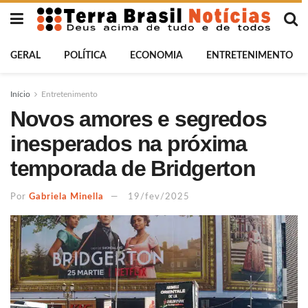
GERAL
POLÍTICA
ECONOMIA
ENTRETENIMENTO
Início
Entretenimento
Novos amores e segredos
inesperados na próxima
temporada de Bridgerton
Por
Gabriela Minella
19/fev/2025