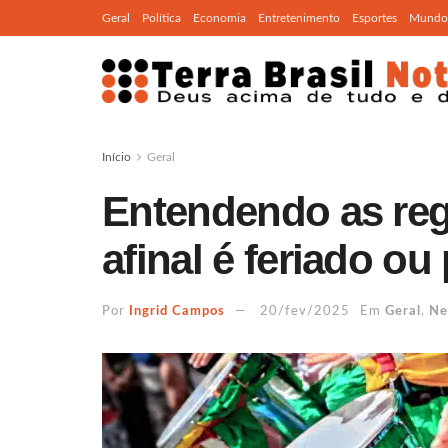
Geral
Política
Economia
Entretenimento
Esportes
Mundo
Início
Geral
Entendendo as reg
afinal é feriado ou
Por
Ingrid Campos
20/fev/2025
Em
Geral
,
Ne