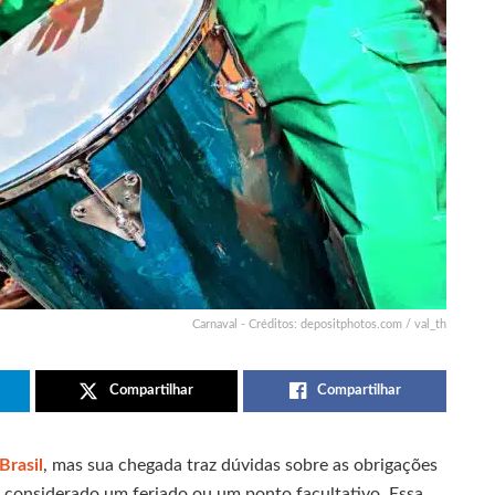
Carnaval - Créditos: depositphotos.com / val_th
Compartilhar
Compartilhar
Brasil
, mas sua chegada traz dúvidas sobre as obrigações
 considerado um feriado ou um ponto facultativo. Essa