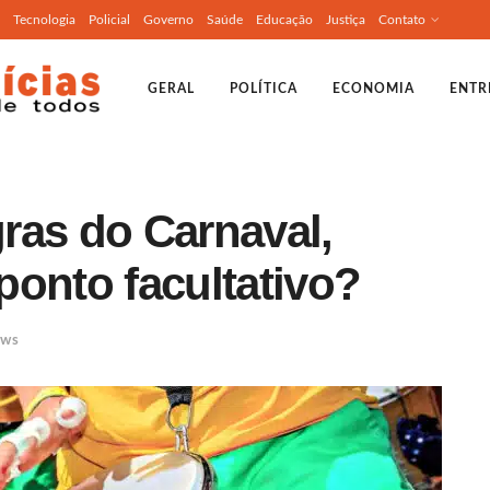
Tecnologia
Policial
Governo
Saúde
Educação
Justiça
Contato
GERAL
POLÍTICA
ECONOMIA
ENTR
ras do Carnaval,
 ponto facultativo?
ws