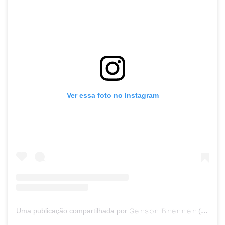
Ver essa foto no Instagram
Uma publicação compartilhada por 𝙶𝚎𝚛𝚜𝚘𝚗 𝙱𝚛𝚎𝚗𝚗𝚎𝚛 (@atorgersonbrennerfc)