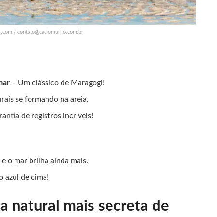
s.com /
contato@caciomurilo.com.br
mar
– Um clássico de Maragogi!
rais se formando na areia.
antia de registros incríveis!
e o mar brilha ainda mais.
o azul de cima!
na natural mais secreta de