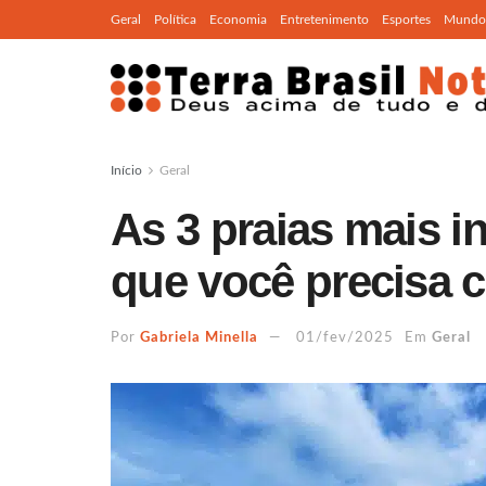
Geral
Política
Economia
Entretenimento
Esportes
Mundo
Início
Geral
As 3 praias mais i
que você precisa 
Por
Gabriela Minella
01/fev/2025
Em
Geral