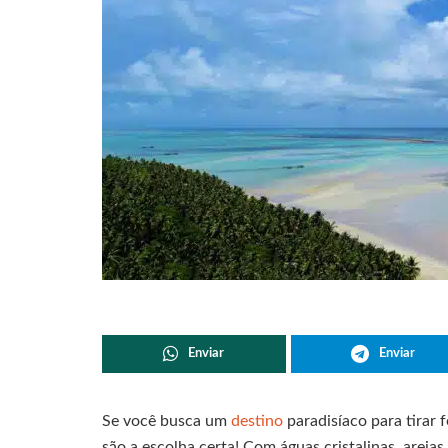
Enviar
Enviar
Se você busca um
destino
paradisíaco para tirar 
são a escolha certa! Com águas cristalinas, areias