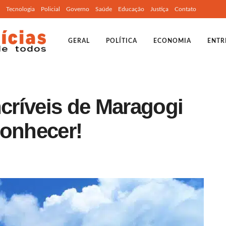
Tecnologia
Policial
Governo
Saúde
Educação
Justiça
Contato
GERAL
POLÍTICA
ECONOMIA
ENTR
ncríveis de Maragogi
conhecer!