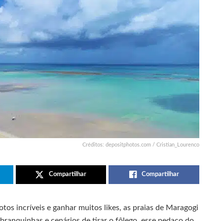
Créditos: depositphotos.com / Cristian_Lourenco
Compartilhar
Compartilhar
fotos incríveis e ganhar muitos likes, as praias de Maragogi
 branquinhas e cenários de tirar o fôlego, esse pedaço do