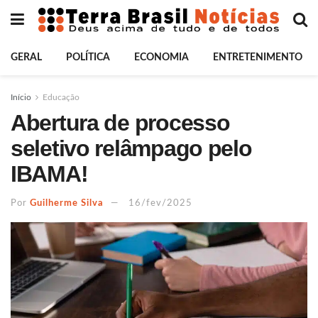
GERAL
POLÍTICA
ECONOMIA
ENTRETENIMENTO
Início
Educação
Abertura de processo
seletivo relâmpago pelo
IBAMA!
Por
Guilherme Silva
16/fev/2025