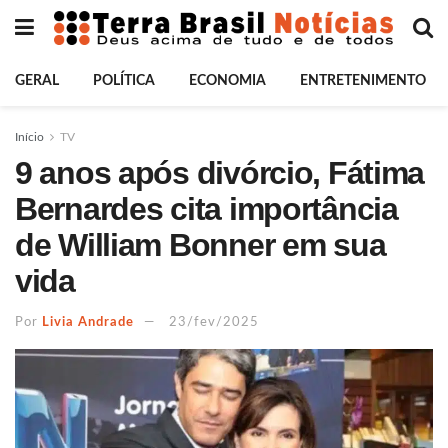
GERAL
POLÍTICA
ECONOMIA
ENTRETENIMENTO
Início
TV
9 anos após divórcio, Fátima
Bernardes cita importância
de William Bonner em sua
vida
Por
Livia Andrade
23/fev/2025