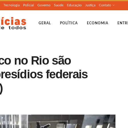
Tecnologia
Policial
Governo
Saúde
Educação
Justiça
Contato
GERAL
POLÍTICA
ECONOMIA
ENTR
ico no Rio são
resídios federais
)