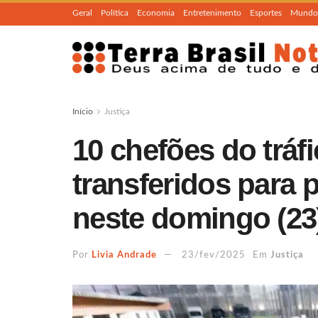
Geral
Política
Economia
Entretenimento
Esportes
Mundo
Início
Justiça
10 chefões do tráf
transferidos para p
neste domingo (23
Por
Livia Andrade
23/fev/2025
Em
Justiça