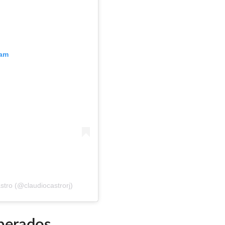
ram
stro (@claudiocastrorj)
sperados