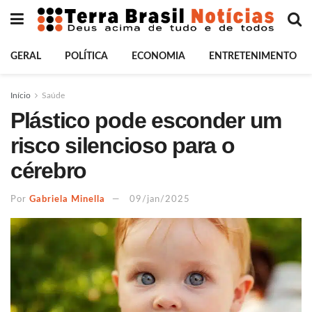
GERAL
POLÍTICA
ECONOMIA
ENTRETENIMENTO
Início
Saúde
Plástico pode esconder um
risco silencioso para o
cérebro
Por
Gabriela Minella
09/jan/2025