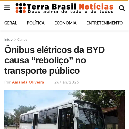
GERAL
POLÍTICA
ECONOMIA
ENTRETENIMENTO
Início
Carros
Ônibus elétricos da BYD
causa “reboliço” no
transporte público
Por
Amanda Oliveira
26/jan/2025