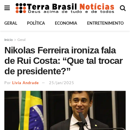
GERAL
POLÍTICA
ECONOMIA
ENTRETENIMENTO
Início
Geral
Nikolas Ferreira ironiza fala
de Rui Costa: “Que tal trocar
de presidente?”
Por
Livia Andrade
25/jan/2025