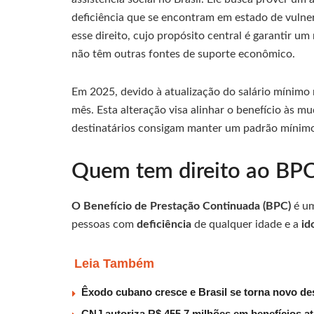
deficiência que se encontram em estado de vulne
esse direito, cujo propósito central é garantir u
não têm outras fontes de suporte econômico.
Em 2025, devido à atualização do salário mínimo 
mês. Esta alteração visa alinhar o benefício às m
destinatários consigam manter um padrão mínimo
Quem tem direito ao BP
O Benefício de Prestação Continuada (BPC)
é um
pessoas com
deficiência
de qualquer idade e a
id
Leia Também
Êxodo cubano cresce e Brasil se torna novo des
CNJ autoriza R$ 455,7 milhões em benefícios a