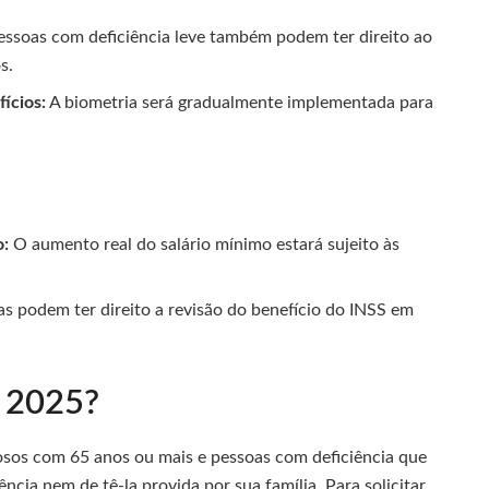
ssoas com deficiência leve também podem ter direito ao
s.
ícios:
A biometria será gradualmente implementada para
o:
O aumento real do salário mínimo estará sujeito às
s podem ter direito a revisão do benefício do INSS em
m 2025?
dosos com 65 anos ou mais e pessoas com deficiência que
cia nem de tê-la provida por sua família. Para solicitar