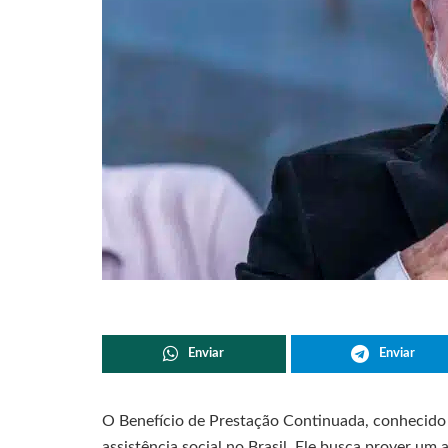
Enviar
Enviar
O Benefício de Prestação Continuada, conhecid
assistência social no Brasil. Ele busca prover um 