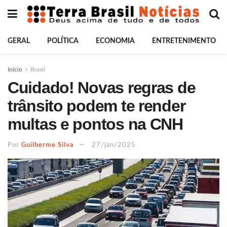
GERAL
POLÍTICA
ECONOMIA
ENTRETENIMENTO
Início
Brasil
Cuidado! Novas regras de
trânsito podem te render
multas e pontos na CNH
Por
Guilherme Silva
27/jan/2025