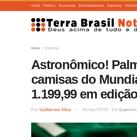
Geral
Política
Economia
Entretenimento
Esportes
Mundo
Início
Esportes
Astronômico! Palm
camisas do Mundia
1.199,99 em edição
Por
Guilherme Silva
30/jan/2025
Em
Esportes