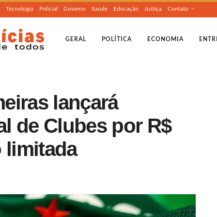
Tecnologia
Policial
Governo
Saúde
Educação
Justiça
Contato
GERAL
POLÍTICA
ECONOMIA
ENTR
eiras lançará
l de Clubes por R$
 limitada