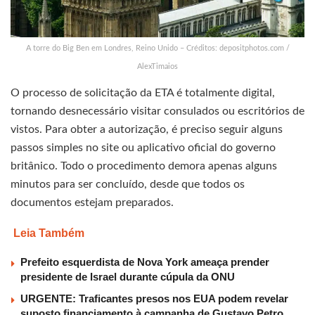
A torre do Big Ben em Londres, Reino Unido – Créditos: depositphotos.com /
AlexTimaios
O processo de solicitação da ETA é totalmente digital,
tornando desnecessário visitar consulados ou escritórios de
vistos. Para obter a autorização, é preciso seguir alguns
passos simples no site ou aplicativo oficial do governo
britânico. Todo o procedimento demora apenas alguns
minutos para ser concluído, desde que todos os
documentos estejam preparados.
Leia Também
Prefeito esquerdista de Nova York ameaça prender
presidente de Israel durante cúpula da ONU
URGENTE: Traficantes presos nos EUA podem revelar
suposto financiamento à campanha de Gustavo Petro,