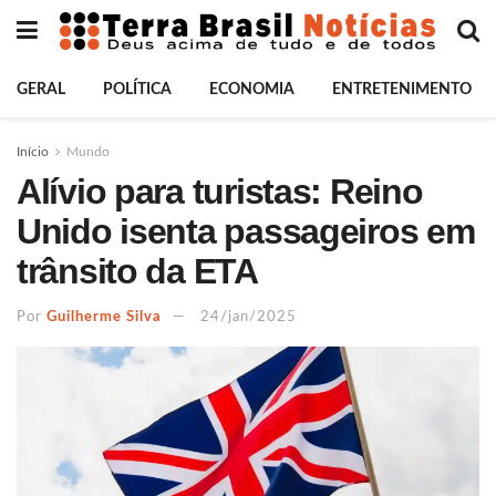
GERAL
POLÍTICA
ECONOMIA
ENTRETENIMENTO
Início
Mundo
Alívio para turistas: Reino
Unido isenta passageiros em
trânsito da ETA
Por
Guilherme Silva
24/jan/2025