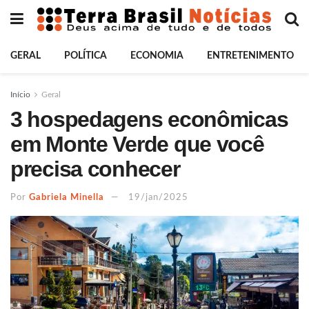
GERAL
POLÍTICA
ECONOMIA
ENTRETENIMENTO
Início
Geral
3 hospedagens econômicas
em Monte Verde que você
precisa conhecer
Por
Gabriela Minella
19/jan/2025