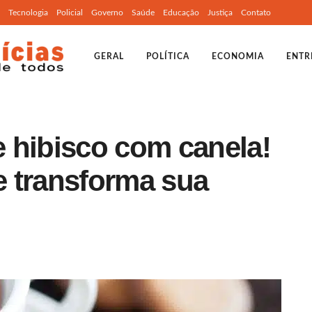
Tecnologia
Policial
Governo
Saúde
Educação
Justiça
Contato
GERAL
POLÍTICA
ECONOMIA
ENTR
 hibisco com canela!
 transforma sua