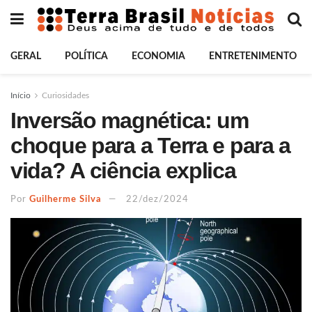
GERAL
POLÍTICA
ECONOMIA
ENTRETENIMENTO
Início
Curiosidades
Inversão magnética: um
choque para a Terra e para a
vida? A ciência explica
Por
Guilherme Silva
22/dez/2024