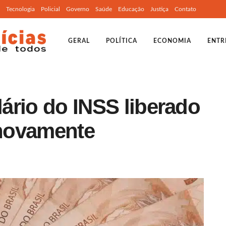
Tecnologia
Policial
Governo
Saúde
Educação
Justiça
Contato
GERAL
POLÍTICA
ECONOMIA
ENTR
lário do INSS liberado
novamente
o