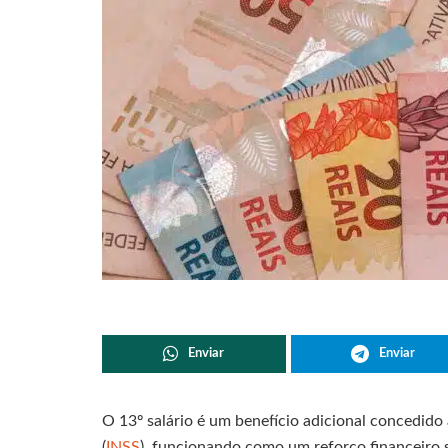
Enviar
Enviar
O 13º salário é um benefício adicional concedido
(
INSS
), funcionando como um reforço financeiro s