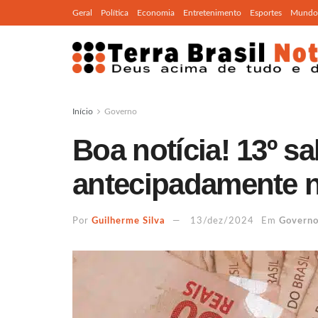
Geral
Política
Economia
Entretenimento
Esportes
Mundo
Início
Governo
Boa notícia! 13º sa
antecipadamente 
Por
Guilherme Silva
13/dez/2024
Em
Govern