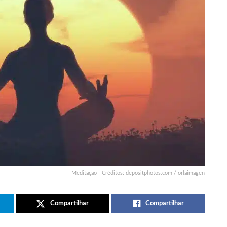
Meditação - Créditos: depositphotos.com / orlaimagen
Compartilhar
Compartilhar