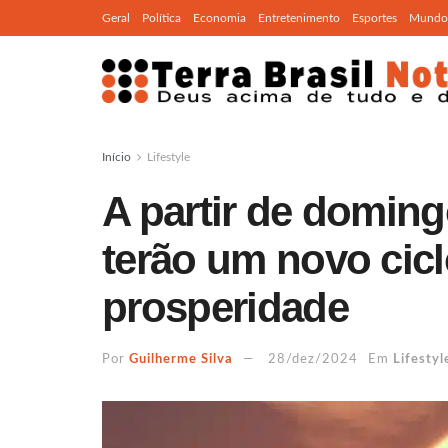
Geral
Política
Economia
Entretenimento
Esportes
Mundo
Início
Lifestyle
A partir de doming
terão um novo cicl
prosperidade
Por
Guilherme Silva
28/dez/2024
Em
Lifestyl