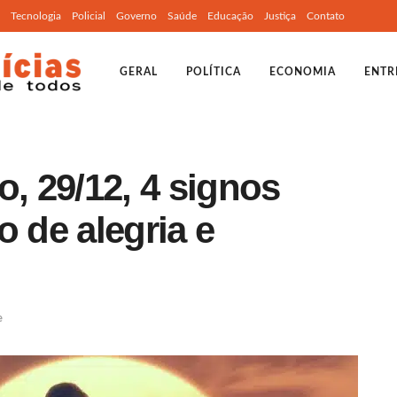
Tecnologia
Policial
Governo
Saúde
Educação
Justiça
Contato
GERAL
POLÍTICA
ECONOMIA
ENTR
o, 29/12, 4 signos
o de alegria e
e