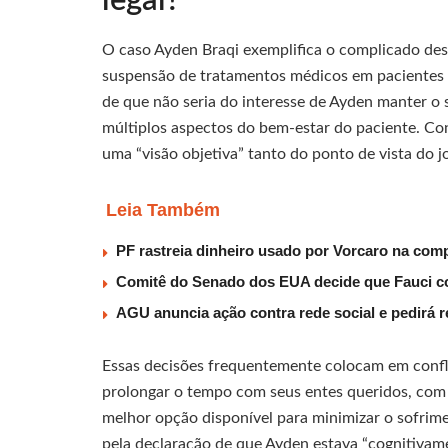
legal?
O caso Ayden Braqi exemplifica o complicado desa
suspensão de tratamentos médicos em pacientes v
de que não seria do interesse de Ayden manter o 
múltiplos aspectos do bem-estar do paciente. Con
uma “visão objetiva” tanto do ponto de vista do
Leia Também
PF rastreia dinheiro usado por Vorcaro na com
Comitê do Senado dos EUA decide que Fauci 
AGU anuncia ação contra rede social e pedirá re
Essas decisões frequentemente colocam em confli
prolongar o tempo com seus entes queridos, com o
melhor opção disponível para minimizar o sofrim
pela declaração de que Ayden estava “cognitivame