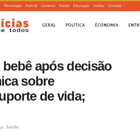
Tecnologia
Policial
Governo
Saúde
Educação
Justiça
Contato
GERAL
POLÍTICA
ECONOMIA
ENTR
e bebê após decisão
mica sobre
uporte de vida;
ça
,
Saúde