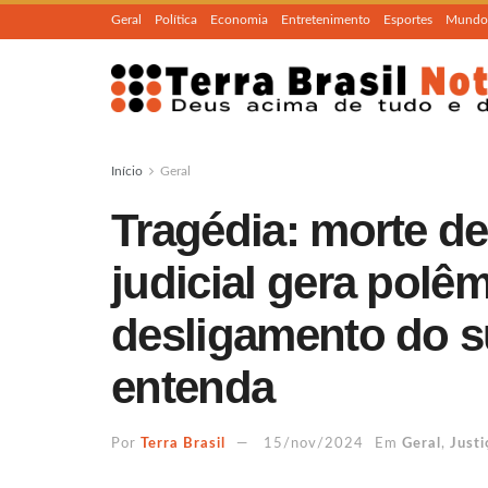
Geral
Política
Economia
Entretenimento
Esportes
Mundo
Início
Geral
Tragédia: morte d
judicial gera polê
desligamento do s
entenda
Por
Terra Brasil
15/nov/2024
Em
Geral
,
Justi