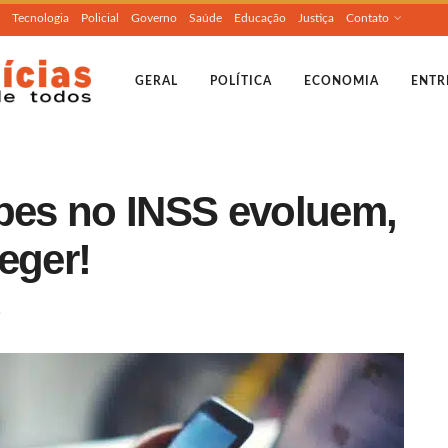
Tecnologia
Policial
Governo
Saúde
Educação
Justiça
Contato
GERAL
POLÍTICA
ECONOMIA
ENTR
lpes no INSS evoluem,
eger!
s