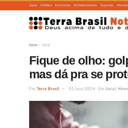
Geral
Política
Economia
Entretenimento
Esportes
Mundo
Início
Geral
Fique de olho: go
mas dá pra se prot
Por
Terra Brasil
01/nov/2024
Em
Geral
,
New