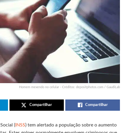
Homem mexendo no celular - Créditos: depositphotos.com / GaudiLab
Compartilhar
Compartilhar
Social (
INSS
) tem alertado a população sobre o aumento
stas. Estes golpes normalmente envolvem criminosos que