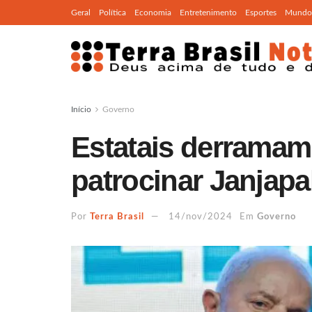
Geral
Política
Economia
Entretenimento
Esportes
Mundo
Início
Governo
Estatais derramam
patrocinar Janjap
Por
Terra Brasil
14/nov/2024
Em
Governo