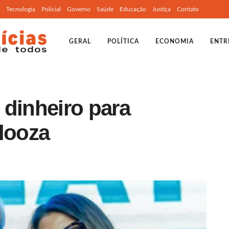
Tecnologia
Policial
Governo
Saúde
Educação
Justiça
Contato
GERAL
POLÍTICA
ECONOMIA
ENTR
 dinheiro para
alooza