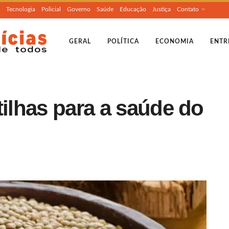
Tecnologia
Policial
Governo
Saúde
Educação
Justiça
Contato
GERAL
POLÍTICA
ECONOMIA
ENTR
tilhas para a saúde do