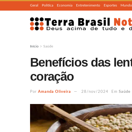
Geral
Política
Economia
Entretenimento
Esportes
Mundo
Início
Saúde
Benefícios das len
coração
Por
Amanda Oliveira
28/nov/2024
Em
Saúde