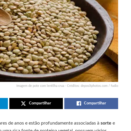
Imagem de pote com lentilha crua - Créditos: depositphotos.com / fudio
Compartilhar
Compartilhar
ares de anos e estão profundamente associadas à
sorte
e
 uma rica fonte de proteína vegetal, possuem vários