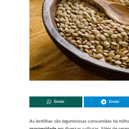
Enviar
Enviar
As lentilhas são leguminosas consumidas há milh
prosperidade
em diversas culturas. Além de serem