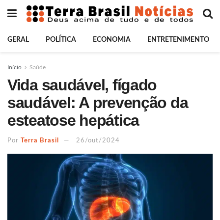
GERAL
POLÍTICA
ECONOMIA
ENTRETENIMENTO
Início
Saúde
Vida saudável, fígado
saudável: A prevenção da
esteatose hepática
Por
Terra Brasil
26/out/2024