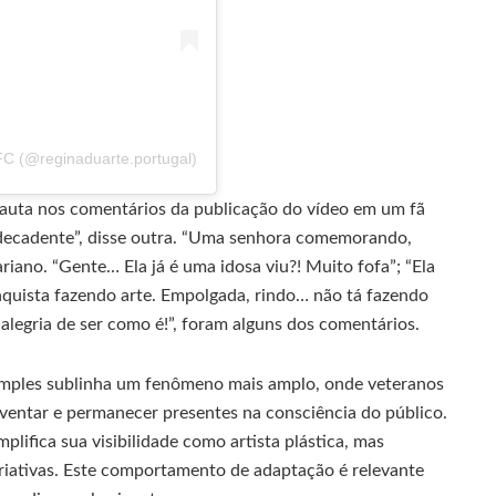
FC (@reginaduarte.portugal)
nauta nos comentários da publicação do vídeo em um fã
é decadente”, disse outra. “Uma senhora comemorando,
iano. “Gente… Ela já é uma idosa viu?! Muito fofa”; “Ela
quista fazendo arte. Empolgada, rindo… não tá fazendo
legria de ser como é!”, foram alguns dos comentários.
imples sublinha um fenômeno mais amplo, onde veteranos
nventar e permanecer presentes na consciência do público.
lifica sua visibilidade como artista plástica, mas
criativas. Este comportamento de adaptação é relevante