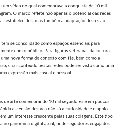
ou um vídeo no qual comemorava a conquista de 10 mil
agram. O marco reflete não apenas o potencial das redes
stas estabelecidos, mas também a adaptação destes ao
m têm se consolidado como espaços essenciais para
tamente com o público. Para figuras veteranas da cultura,
m uma nova forma de conexão com fãs, bem como a
isso, criar conteúdo nestas redes pode ser visto como uma
 uma expressão mais casual e pessoal.
iais de arte comemorando 10 mil seguidores e em poucos
rápida ascensão destaca não só a curiosidade e o apoio
bém um interesse crescente pelas suas colagens. Este tipo
ia no panorama digital atual, onde seguidores engajados