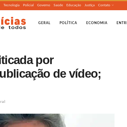
Tecnologia
Policial
Governo
Saúde
Educação
Justiça
Contato
GERAL
POLÍTICA
ECONOMIA
ENTR
iticada por
ublicação de vídeo;
ral