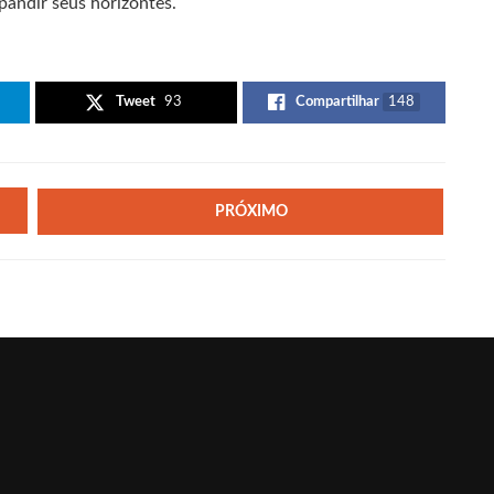
pandir seus horizontes.
Tweet
93
Compartilhar
148
PRÓXIMO