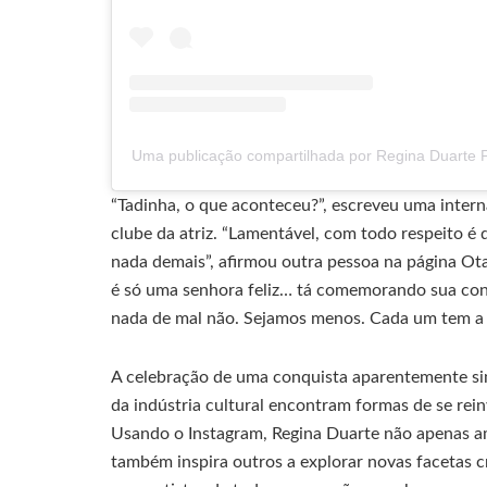
Uma publicação compartilhada por Regina Duarte 
“Tadinha, o que aconteceu?”, escreveu uma inter
clube da atriz. “Lamentável, com todo respeito 
nada demais”, afirmou outra pessoa na página Otar
é só uma senhora feliz… tá comemorando sua con
nada de mal não. Sejamos menos. Cada um tem a a
A celebração de uma conquista aparentemente s
da indústria cultural encontram formas de se rei
Usando o Instagram, Regina Duarte não apenas amp
também inspira outros a explorar novas facetas 