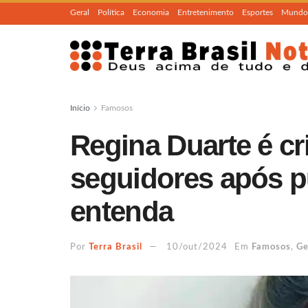
Geral
Política
Economia
Entretenimento
Esportes
Mundo
Início
Famosos
Regina Duarte é cr
seguidores após p
entenda
Por
Terra Brasil
10/out/2024
Em
Famosos
,
Ge