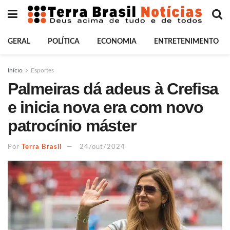
GERAL
POLÍTICA
ECONOMIA
ENTRETENIMENTO
Início
Esportes
Palmeiras dá adeus à Crefisa
e inicia nova era com novo
patrocínio máster
Por
Terra Brasil
24/out/2024