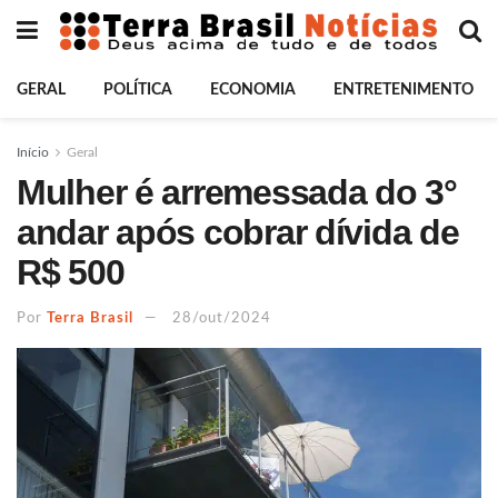
GERAL
POLÍTICA
ECONOMIA
ENTRETENIMENTO
Início
Geral
Mulher é arremessada do 3°
andar após cobrar dívida de
R$ 500
Por
Terra Brasil
28/out/2024