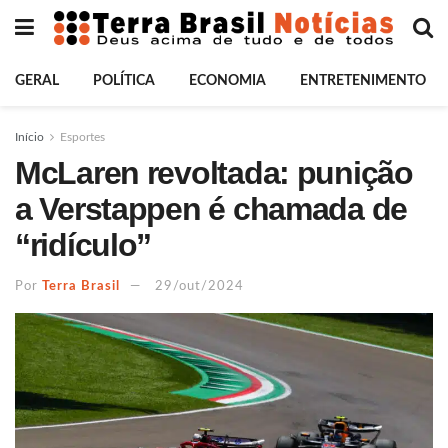
GERAL
POLÍTICA
ECONOMIA
ENTRETENIMENTO
Início
Esportes
McLaren revoltada: punição
a Verstappen é chamada de
“ridículo”
Por
Terra Brasil
29/out/2024