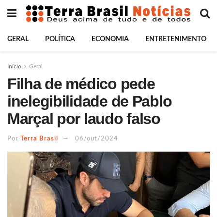
GERAL
POLÍTICA
ECONOMIA
ENTRETENIMENTO
Início
Geral
Filha de médico pede
inelegibilidade de Pablo
Marçal por laudo falso
Por
Terra Brasil
06/out/2024