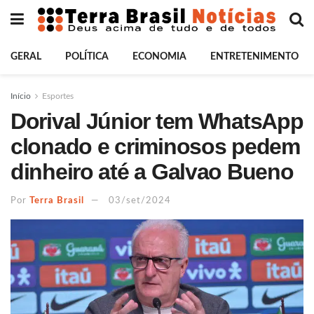
GERAL
POLÍTICA
ECONOMIA
ENTRETENIMENTO
Início
Esportes
Dorival Júnior tem WhatsApp
clonado e criminosos pedem
dinheiro até a Galvao Bueno
Por
Terra Brasil
03/set/2024