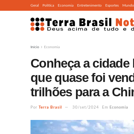
Geral
Política
Economia
Entretenimento
Esportes
Mundo
Início
Economia
Conheça a cidade br
que quase foi vend
trilhões para a Chi
Por
Terra Brasil
30/set/2024
Em
Economia