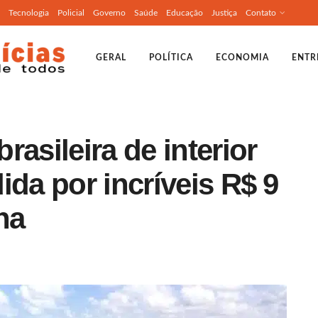
Tecnologia
Policial
Governo
Saúde
Educação
Justiça
Contato
GERAL
POLÍTICA
ECONOMIA
ENTR
asileira de interior
ida por incríveis R$ 9
na