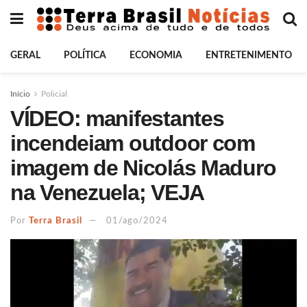
GERAL
POLÍTICA
ECONOMIA
ENTRETENIMENTO
Início
Policial
VÍDEO: manifestantes
incendeiam outdoor com
imagem de Nicolás Maduro
na Venezuela; VEJA
Por
Terra Brasil
01/ago/2024