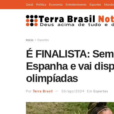
Geral
Política
Economia
Entretenimento
Esportes
Mundo
Início
Esportes
É FINALISTA: Sem 
Espanha e vai disp
olimpíadas
Por
Terra Brasil
06/ago/2024
Em
Esportes