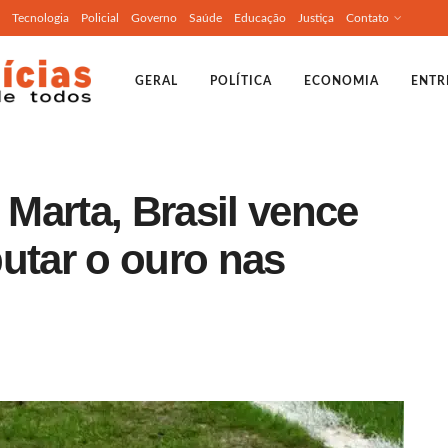
Tecnologia
Policial
Governo
Saúde
Educação
Justiça
Contato
GERAL
POLÍTICA
ECONOMIA
ENTR
Marta, Brasil vence
utar o ouro nas