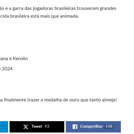
ção e a garra das jogadoras brasileiras trouxeram grandes
orcida brasileira está mais que animada.
iana e Kerolin
e 2024
ga finalmente trazer a medalha de ouro que tanto almeja!
Tweet
93
Compartilhar
148