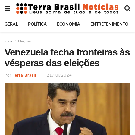
GERAL
POLÍTICA
ECONOMIA
ENTRETENIMENTO
Início
Eleições
Venezuela fecha fronteiras às
vésperas das eleições
Por
Terra Brasil
21/jul/2024