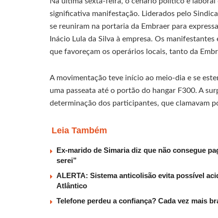
Na última sexta-feira, o cenário político e labo
significativa manifestação. Liderados pelo Sindic
se reuniram na portaria da Embraer para expressar
Inácio Lula da Silva à empresa. Os manifestante
que favoreçam os operários locais, tanto da Embr
A movimentação teve início ao meio-dia e se es
uma passeata até o portão do hangar F300. A surp
determinação dos participantes, que clamavam por
Leia Também
Ex-marido de Simaria diz que não consegue paga
serei”
ALERTA: Sistema anticolisão evita possível aci
Atlântico
Telefone perdeu a confiança? Cada vez mais b