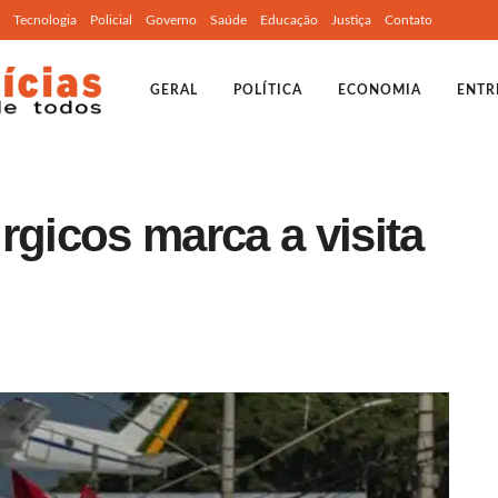
Tecnologia
Policial
Governo
Saúde
Educação
Justiça
Contato
GERAL
POLÍTICA
ECONOMIA
ENTR
rgicos marca a visita