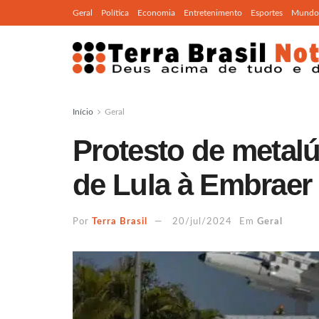
Geral
Política
Economia
Entretenimento
Esportes
Mundo
Início
Geral
Protesto de metalú
de Lula à Embraer
Por
Terra Brasil
20/jul/2024
Em
Geral