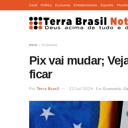
Geral
Política
Economia
Entretenimento
Esportes
Mundo
Início
Economia
Pix vai mudar; Vej
ficar
Por
Terra Brasil
22/jul/2024
Em
Economia
,
Ge