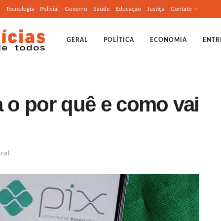
Tecnologia
Policial
Governo
Saúde
Educação
Justiça
Contato
GERAL
POLÍTICA
ECONOMIA
ENTR
a o por quê e como vai
ral