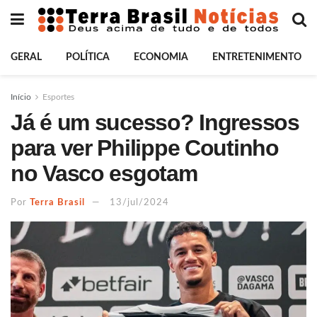
GERAL
POLÍTICA
ECONOMIA
ENTRETENIMENTO
Início
Esportes
Já é um sucesso? Ingressos
para ver Philippe Coutinho
no Vasco esgotam
Por
Terra Brasil
13/jul/2024