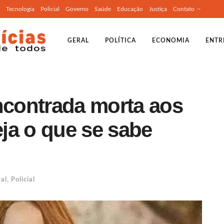
Tecnologia
Policial
Governo
Saúde
Educação
Justiça
Contato
GERAL
POLÍTICA
ECONOMIA
ENTR
ncontrada morta aos
ja o que se sabe
al
,
Policial