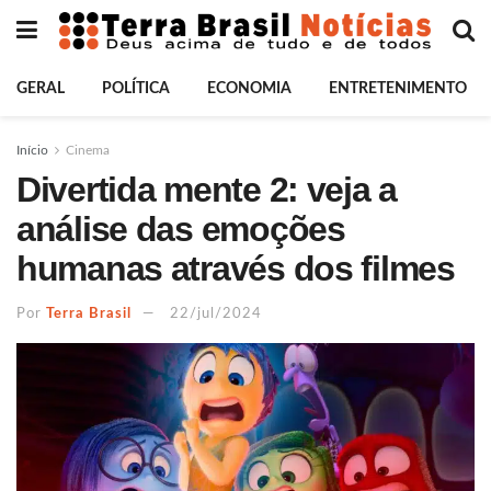
GERAL
POLÍTICA
ECONOMIA
ENTRETENIMENTO
Início
Cinema
Divertida mente 2: veja a
análise das emoções
humanas através dos filmes
Por
Terra Brasil
22/jul/2024