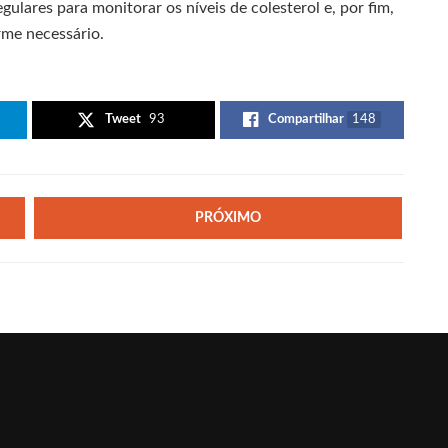
ulares para monitorar os níveis de colesterol e, por fim,
rme necessário.
Tweet
93
Compartilhar
148
PRÓXIMO