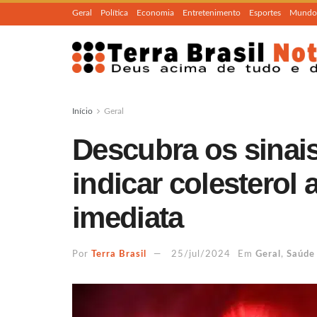
Geral
Política
Economia
Entretenimento
Esportes
Mundo
Início
Geral
Descubra os sinai
indicar colesterol
imediata
Por
Terra Brasil
25/jul/2024
Em
Geral
,
Saúde