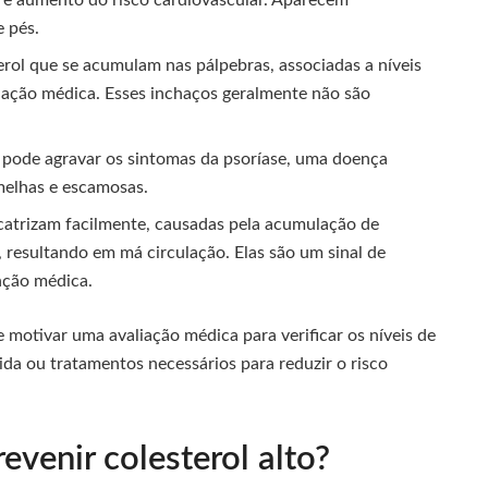
os e aumento do risco cardiovascular. Aparecem
e pés.
erol que se acumulam nas pálpebras, associadas a níveis
liação médica. Esses inchaços geralmente não são
 pode agravar os sintomas da psoríase, uma doença
melhas e escamosas.
icatrizam facilmente, causadas pela acumulação de
, resultando em má circulação. Elas são um sinal de
nção médica.
 motivar uma avaliação médica para verificar os níveis de
ida ou tratamentos necessários para reduzir o risco
revenir colesterol alto?