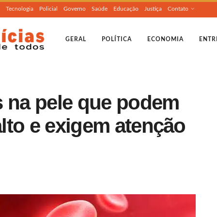
Tecnologia
Policial
Governo
Saúde
Educação
Justiça
Contato
GERAL
POLÍTICA
ECONOMIA
ENTR
s na pele que podem
 alto e exigem atenção