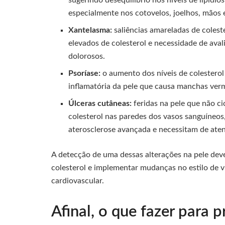
sugerindo desequilíbrio nos níveis de lipídi
especialmente nos cotovelos, joelhos, mãos 
Xantelasma:
saliências amareladas de colest
elevados de colesterol e necessidade de ava
dolorosos.
Psoríase:
o aumento dos níveis de colesterol
inflamatória da pele que causa manchas ver
Úlceras cutâneas:
feridas na pele que não c
colesterol nas paredes dos vasos sanguíneos
aterosclerose avançada e necessitam de ate
A detecção de uma dessas alterações na pele deve
colesterol e implementar mudanças no estilo de v
cardiovascular.
Afinal, o que fazer para p