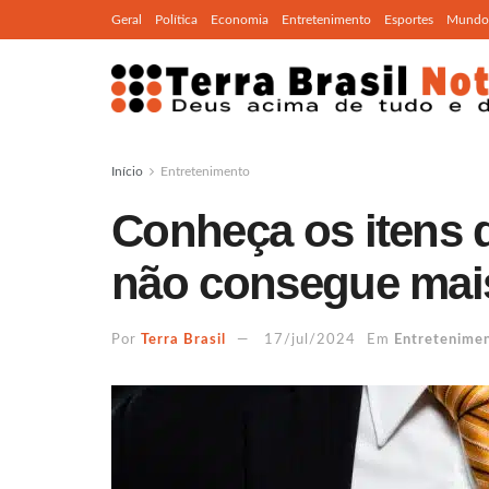
Geral
Política
Economia
Entretenimento
Esportes
Mundo
Início
Entretenimento
Conheça os itens 
não consegue mai
Por
Terra Brasil
17/jul/2024
Em
Entretenime