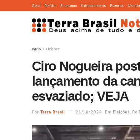
Geral
Política
Economia
Entretenimento
Esportes
Mundo
Início
Eleições
Ciro Nogueira pos
lançamento da can
esvaziado; VEJA
Por
Terra Brasil
21/jul/2024
Em
Eleições
,
Polí