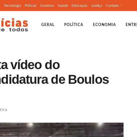
Tecnologia
Policial
Governo
Saúde
Educação
Justiça
Contato
GERAL
POLÍTICA
ECONOMIA
ENTR
ta vídeo do
didatura de Boulos
tica