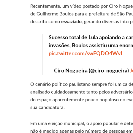
Recentemente, um vídeo postado por Ciro Noguei
de Guilherme Boulos para a prefeitura de São Pa
descrito como
esvaziado
, gerando diversas inter
Sucesso total de Lula apoiando a c
invasões, Boulos assistiu uma enor
pic.twitter.com/swFQDO4Wvl
— Ciro Nogueira (@ciro_nogueira)
J
O cenário político paulistano sempre foi um cal
analisado cuidadosamente tanto pelos adversários
do espaço aparentemente pouco populoso no even
sua candidatura.
Em uma eleição municipal, o apoio popular é det
não é medido apenas pelo número de pessoas em 