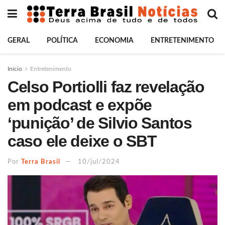
GERAL
POLÍTICA
ECONOMIA
ENTRETENIMENTO
Início
Entretenimento
Celso Portiolli faz revelação
em podcast e expõe
‘punição’ de Silvio Santos
caso ele deixe o SBT
Por
Terra Brasil
10/jul/2024